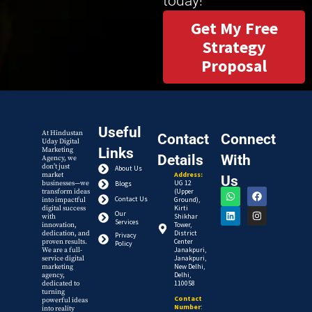
today!
Get My Free
Strategy
Proposal
Useful
At Hindustan
Contact
Connect
Uday Digital
Links
Marketing
Details
With
Agency, we
don’t just
About Us
Address:
market
Us
UG 12
businesses—we
Blogs
(Upper
transform ideas
Contact Us
Ground),
into impactful
Kirti
digital success
Our
Shikhar
with
Services
Tower,
innovation,
District
dedication, and
Privacy
Center
proven results.
Policy
Janakpuri,
We are a full-
Janakpuri,
service digital
New Delhi,
marketing
Delhi,
agency,
110058
dedicated to
turning
Contact
powerful ideas
Number
:
into reality